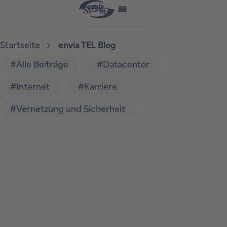
Blog
Startseite
envia TEL Blog
#Alle Beiträge
#Datacenter
#Internet
#Karriere
#Vernetzung und Sicherheit
12.10.2021
Stromausfall – Knockout
für den Serverraum