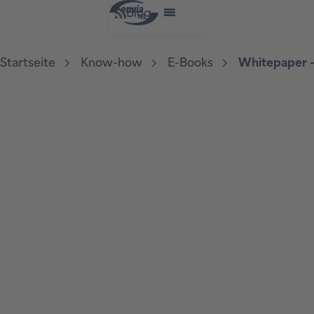
Blog
Startseite
Know-how
E-Books
Whitepaper –
Neue Möglichkeiten für
die Metropolregion
Mitteldeutschland
Whitepaper
Jetzt lesen