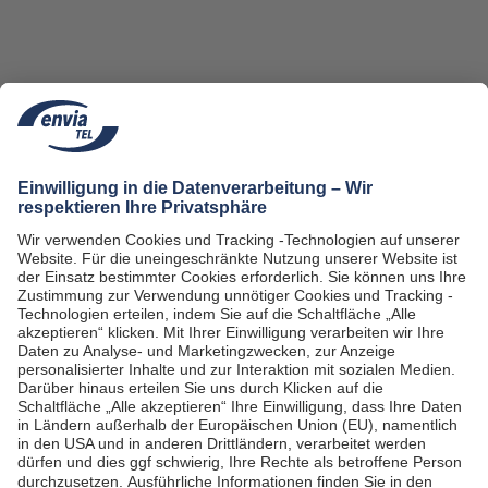
Frauen in technischen
Berufen bei envia TEL
14.06.2023
envia TEL will die Geschlechtergerechtigkeit in
der Branche vorantreiben und freut sich über
Frauen in technischen Berufen. Im Blog werfen
wir einen Blick hinter die Kulissen des
Arbeitsalltags bei envia TEL und berichten über
den beruflichen Werdegang von drei
Mitarbeiterinnen. Sie erzählen uns von ihren
Erfahrungen und Herausforderungen, die sie auf
ihrem Weg erlebt haben. Außerdem geben sie
hilfreiche Tipps und Tricks für Frauen, die
ebenfalls diesen Karriereweg anstreben.